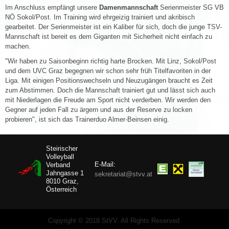
Im Anschluss empfängt unsere
Damenmannschaft
Serienmeister SG VB
NÖ Sokol/Post. Im Training wird ehrgeizig trainiert und akribisch
gearbeitet. Der Serienmeister ist ein Kaliber für sich, doch die junge TSV-
Mannschaft ist bereit es dem Giganten mit Sicherheit nicht einfach zu
machen.
"Wir haben zu Saisonbeginn richtig harte Brocken. Mit Linz, Sokol/Post
und dem UVC Graz begegnen wir schon sehr früh Titelfavoriten in der
Liga. Mit einigen Positionswechseln und Neuzugängen braucht es Zeit
zum Abstimmen. Doch die Mannschaft trainiert gut und lässt sich auch
mit Niederlagen die Freude am Sport nicht verderben. Wir werden den
Gegner auf jeden Fall zu ärgern und aus der Reserve zu locken
probieren", ist sich das Trainerduo Almer-Beinsen einig.
Steirischer
Volleyball
E-Mail:
Verband
Jahngasse 1
sekretariat@stvv.at
8010 Graz,
Österreich
Copyright © 2018 StVV. All Rights Reserved.