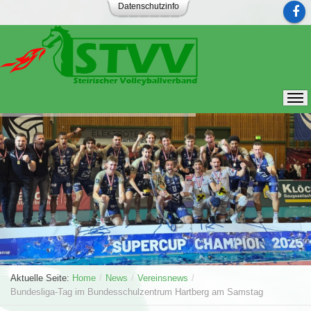
Datenschutzinfo
Aktuelle Seite:
Home
/
News
/
Vereinsnews
/
Bundesliga-Tag im Bundesschulzentrum Hartberg am Samstag