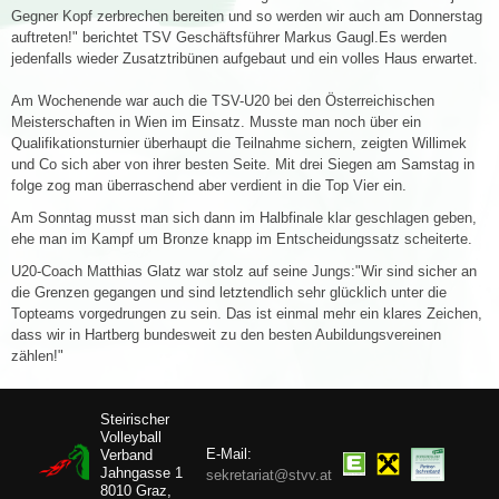
Gegner Kopf zerbrechen bereiten und so werden wir auch am Donnerstag
auftreten!" berichtet TSV Geschäftsführer Markus Gaugl.Es werden
jedenfalls wieder Zusatztribünen aufgebaut und ein volles Haus erwartet.
Am Wochenende war auch die TSV-U20 bei den Österreichischen
Meisterschaften in Wien im Einsatz. Musste man noch über ein
Qualifikationsturnier überhaupt die Teilnahme sichern, zeigten Willimek
und Co sich aber von ihrer besten Seite. Mit drei Siegen am Samstag in
folge zog man überraschend aber verdient in die Top Vier ein.
Am Sonntag musst man sich dann im Halbfinale klar geschlagen geben,
ehe man im Kampf um Bronze knapp im Entscheidungssatz scheiterte.
U20-Coach Matthias Glatz war stolz auf seine Jungs:"Wir sind sicher an
die Grenzen gegangen und sind letztendlich sehr glücklich unter die
Topteams vorgedrungen zu sein. Das ist einmal mehr ein klares Zeichen,
dass wir in Hartberg bundesweit zu den besten Aubildungsvereinen
zählen!"
Steirischer
Volleyball
E-Mail:
Verband
Jahngasse 1
sekretariat@stvv.at
8010 Graz,