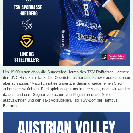
Um 19:00 bitten dann die Bundesliga Herren des TSV Raiffeisen Hartberg
den UVC Ried zum Tanz. Die Oberösterreicher sind schwer auszurechnen
aber schlagbar. "Natürlich ist es unser Ziel diesmal wieder einen Sieg
zuhause einzufahren. Ried spielt gegen uns immer stark, doch wir werden
da sein und dem Gegner versuchen von Beginn an unser Spiel
aufzuzwingen und den Takt vorzugeben," so TSV-Bomber Hampus
Ekstrand.