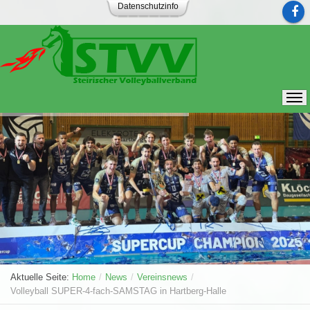
Datenschutzinfo
Aktuelle Seite:
Home
/
News
/
Vereinsnews
/
Volleyball SUPER-4-fach-SAMSTAG in Hartberg-Halle