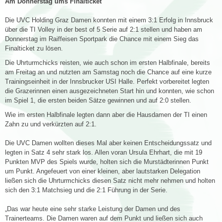
Am Donnerstag ums Finalticket
Die UVC Holding Graz Damen konnten mit einem 3:1 Erfolg in Innsbruck
über die TI Volley in der best of 5 Serie auf 2:1 stellen und haben am
Donnerstag im Raiffeisen Sportpark die Chance mit einem Sieg das
Finalticket zu lösen.
Die Uhrturmchicks reisten, wie auch schon im ersten Halbfinale, bereits
am Freitag an und nutzten am Samstag noch die Chance auf eine kurze
Trainingseinheit in der Innsbrucker USI Halle. Perfekt vorbereitet legten
die Grazerinnen einen ausgezeichneten Start hin und konnten, wie schon
im Spiel 1, die ersten beiden Sätze gewinnen und auf 2:0 stellen.
Wie im ersten Halbfinale legten dann aber die Hausdamen der TI einen
Zahn zu und verkürzten auf 2:1.
Die UVC Damen wollten dieses Mal aber keinen Entscheidungssatz und
legten in Satz 4 sehr stark los. Allen voran Ursula Ehrhart, die mit 19
Punkten MVP des Spiels wurde, holten sich die Murstädterinnen Punkt
um Punkt. Angefeuert von einer kleinen, aber lautstarken Delegation
ließen sich die Uhrturmchicks diesen Satz nicht mehr nehmen und holten
sich den 3:1 Matchsieg und die 2:1 Führung in der Serie.
„Das war heute eine sehr starke Leistung der Damen und des
Trainerteams. Die Damen waren auf dem Punkt und ließen sich auch