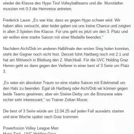
wieder die Klasse des Hypo Tirol Volleyballteams und die Murstädter
mussten mit 0:3 die Heimreise antreten.
Frederick Laure: „Es war klar, dass es gegen Hypo schwer wird. Wir
haben alles versucht, aber leider gaben sie uns keine Chance und zeigten
in allen 3 Spielen ihre Klasse. Für uns geht es jetzt um den 3. Platz und
wir wollen eine starke Saison mit einer Medaille beenden.“
Nachdem Aich/Dob im anderen Halbfinale den ersten Sieg holen konnten,
steht der Gegner noch nicht fest. Derzeit führt Hartberg noch mit 2:1 und
hat am Mittwoch in Bleiburg den 2. Matchball. Für die UVC Holding Graz
Herren geht es dann gegen den Verlierer in einer best of 3 Serie um Platz
3.
„Es wäre ein absoluter Traum so eine starke Saison mit Edelmetall um
den Hals zu beenden. Egal ob Hartberg oder Aich/Dob wir können gegen
beide Teams gewinnen, aber ein Steirer-Derby um die Bronzene wäre
sicher sehr interessant,“ so Trainer Zoltan Mozer.
Die best of 3 Serie würde am 12.04.25 auf jeden Fall auswärts starten
und eine Woche später nach Graz kommen.
Powerfusion Volley League Men
Hypo Tirol - UVC Holding Graz