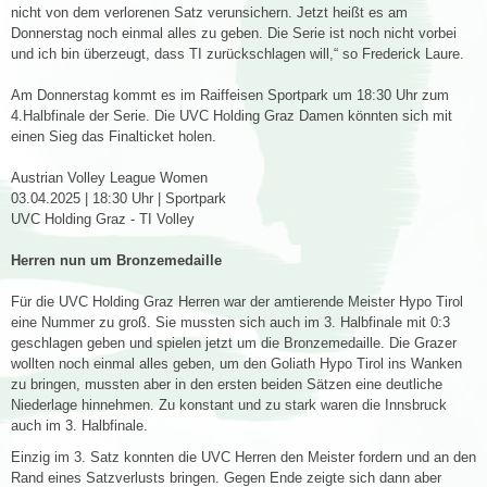
nicht von dem verlorenen Satz verunsichern. Jetzt heißt es am
Donnerstag noch einmal alles zu geben. Die Serie ist noch nicht vorbei
und ich bin überzeugt, dass TI zurückschlagen will,“ so Frederick Laure.
Am Donnerstag kommt es im Raiffeisen Sportpark um 18:30 Uhr zum
4.Halbfinale der Serie. Die UVC Holding Graz Damen könnten sich mit
einen Sieg das Finalticket holen.
Austrian Volley League Women
03.04.2025 | 18:30 Uhr | Sportpark
UVC Holding Graz - TI Volley
Herren nun um Bronzemedaille
Für die UVC Holding Graz Herren war der amtierende Meister Hypo Tirol
eine Nummer zu groß. Sie mussten sich auch im 3. Halbfinale mit 0:3
geschlagen geben und spielen jetzt um die Bronzemedaille. Die Grazer
wollten noch einmal alles geben, um den Goliath Hypo Tirol ins Wanken
zu bringen, mussten aber in den ersten beiden Sätzen eine deutliche
Niederlage hinnehmen. Zu konstant und zu stark waren die Innsbruck
auch im 3. Halbfinale.
Einzig im 3. Satz konnten die UVC Herren den Meister fordern und an den
Rand eines Satzverlusts bringen. Gegen Ende zeigte sich dann aber